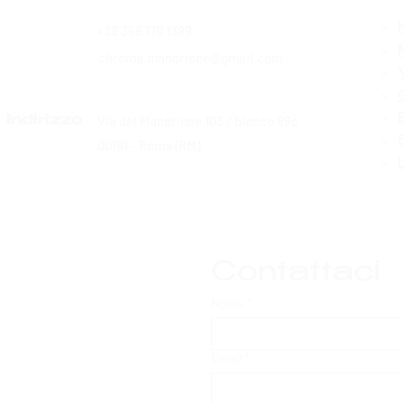
>
+39 366 170 1389
Contatti
>
chroma.mandrione@gmail.com
>
>
>
Via del Mandrione 103 / blocco 89c
Indirizzo
>
00181 - Roma (RM)
>
Contattaci
Nome
*
Email
*