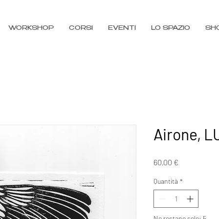
WORKSHOP
CORSI
EVENTI
LO SPAZIO
SH
Airone,
Prezzo
60,00 €
Quantità
*
Ne restano solo: 5