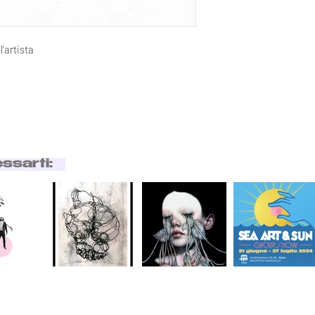
'artista
essarti: