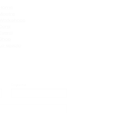
Home
Mostre
Workshops
Corsi
Eventi
Shop
Lo spazio
Cognome