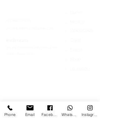
>
Contatti
Home
+39 366 170 1389
>
Mostre
chroma.mandrione@gmail.com
>
Workshops
>
Indirizzo
Corsi
Via del Mandrione 103 / blocco 89c
>
Eventi
00181 - Roma (RM)
>
Shop
>
Lo spazio
Phone
Email
Facebook
Whatsapp
Instagram