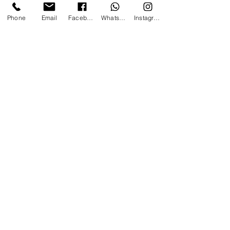
Phone
Email
Facebook
Whatsapp
Instagram
>
Contatti
Home
+39 366 170 1389
>
Mostre
chroma.mandrione@gmail.com
>
Workshops
>
Indirizzo
Corsi
Via del Mandrione 103 / blocco 89c
>
Eventi
00181 - Roma (RM)
>
Shop