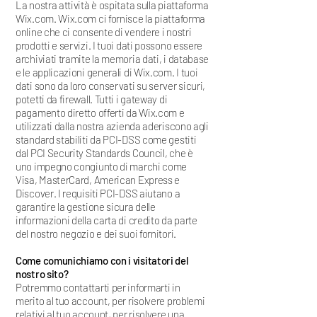
La nostra attività è ospitata sulla piattaforma
Wix.com. Wix.com ci fornisce la piattaforma
online che ci consente di vendere i nostri
prodotti e servizi. I tuoi dati possono essere
archiviati tramite la memoria dati, i database
e le applicazioni generali di Wix.com. I tuoi
dati sono da loro conservati su server sicuri,
potetti da firewall. Tutti i gateway di
pagamento diretto offerti da Wix.com e
utilizzati dalla nostra azienda aderiscono agli
standard stabiliti da PCI-DSS come gestiti
dal PCI Security Standards Council, che è
uno impegno congiunto di marchi come
Visa, MasterCard, American Express e
Discover. I requisiti PCI-DSS aiutano a
garantire la gestione sicura delle
informazioni della carta di credito da parte
del nostro negozio e dei suoi fornitori.
Come comunichiamo con i visitatori del
nostro sito?
Potremmo contattarti per informarti in
merito al tuo account, per risolvere problemi
relativi al tuo account, per risolvere una