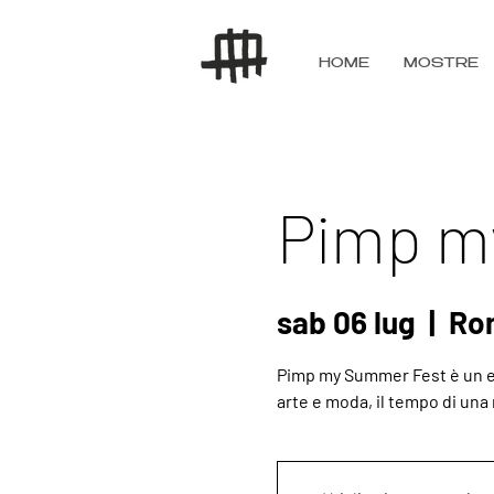
HOME
MOSTRE
Pimp m
sab 06 lug
  |  
Ro
Pimp my Summer Fest è un ev
arte e moda, il tempo di una 