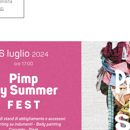
vendita
nti