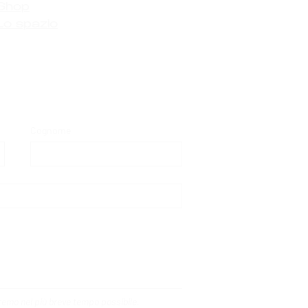
Shop
Lo spazio
Cognome
deremo nel più breve tempo possibile.