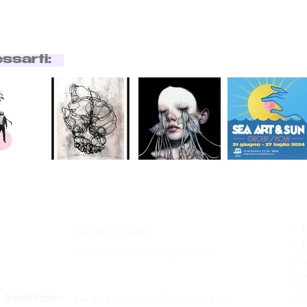
essarti:
>
+39 366 170 1389
Contatti
>
chroma.mandrione@gmail.com
>
>
>
Via del Mandrione 103 / blocco 89c
Indirizzo