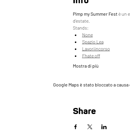
Info
Pimp my Summer Fest
 è un 
d’estate.
Stands:
None
Spazio Lea
Lavoriincorso
Fhate off
Mostra di più
Google Maps è stato bloccato a causa d
Share