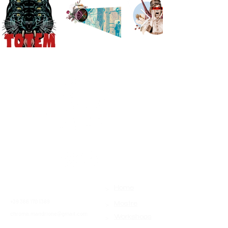
>
Contatti
Home
+39 366 170 1389
>
Mostre
chroma.mandrione@gmail.com
>
Workshops