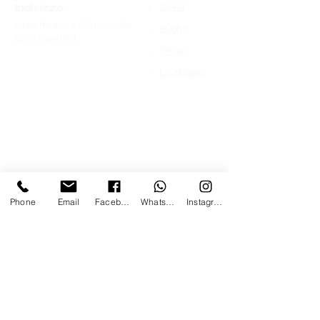
>
Indirizzo
Corsi
Via del Mandrione 103 / blocco 89c
>
Eventi
00181 - Roma (RM)
>
Shop
>
Lo spazio
Phone
Email
Facebook
Whatsapp
Instagram
Contattaci
Nome
*