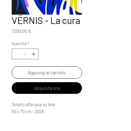
VËRNIS - La cura
Prezzo
1200,00 €
Quantità
*
Aggiungi al carrello
Acquista ora
Smalto all’acqua su tela
50 x 70 cm - 2026