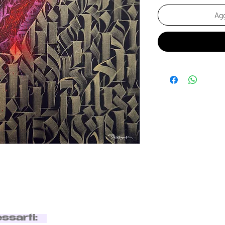
Agg
essarti: