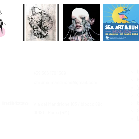
>
+39 366 170 1389
Contatti
>
chroma.mandrione@gmail.com
>
>
>
Via del Mandrione 103 / blocco 89c
Indirizzo
>
00181 - Roma (RM)
>