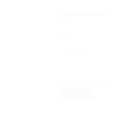
Contattaci
Nome
*
Email
*
Scrivi un messaggio
*
Scrivi qui le tue richieste, ti rispon
Invia