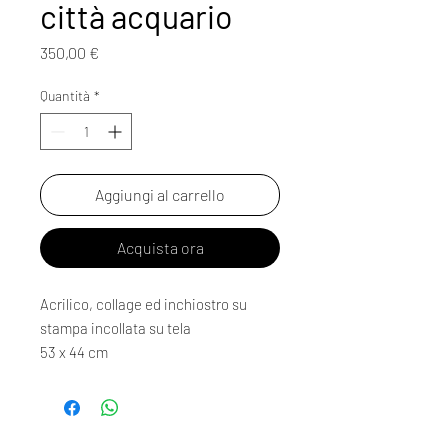
città acquario
Prezzo
350,00 €
Quantità
*
Aggiungi al carrello
Acquista ora
Acrilico, collage ed inchiostro su
stampa incollata su tela
53 x 44 cm