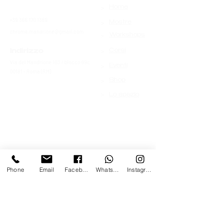
>
Contatti
Home
+39 366 170 1389
>
Mostre
chroma.mandrione@gmail.com
>
Workshops
>
Indirizzo
Corsi
Via del Mandrione 103 / blocco 89c
>
Eventi
00181 - Roma (RM)
>
Shop
>
Lo spazio
Phone
Email
Facebook
Whatsapp
Instagram